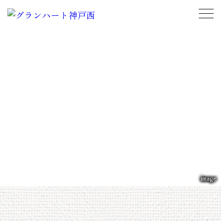
子育て環境
POSITION
街区設計
TOWN SCAPE
アクセス＆立地環境
ACCESS & LOCATION
間取り
PLAN
P
O
S
I
T
I
O
N
モデルハウス
MODEL HOUSE
子
育
て
環
境
クオリティ
QUALITY
現地案内図
MAP
image
物件概要
OUTLINE