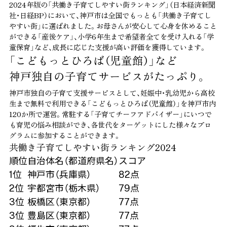
2024年版の「共働き子育てしやすい街ランキング」（日本経済新聞
社・日経BP）において、神戸市は全国でもっとも「共働き子育てし
やすい街」に選ばれました。お母さんが安心して心身を休めること
ができる「産後ケア」、小学6年生まで希望者全てを受け入れる「学
童保育」など、成長に応じた支援が高い評価を獲得しています。
「こどもっとひろば（児童館）」など
神戸独自の子育てサービスがたっぷり。
神戸市独自の子育て支援サービスとして、妊娠中・乳幼児から高校
生まで無料で利用できる「こどもっとひろば（児童館）」を神戸市内
120か所で運営。常駐する「子育てチーフアドバイザー」にいつで
も育児の悩み相談ができ、各世代をターゲットにした様々なプロ
グラムに参加することができます。
共働き子育てしやすい街ランキング2024
順位
自治体名（都道府県名）
スコア
1位
神戸市（兵庫県）
82点
2位
宇都宮市（栃木県）
79点
3位
板橋区（東京都）
77点
3位
豊島区（東京都）
77点