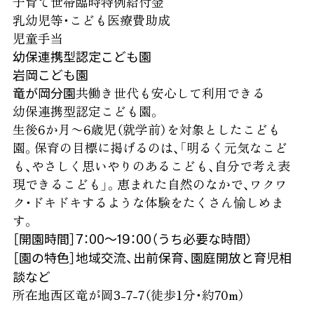
子育て世帯臨時特例給付金
乳幼児等・こども医療費助成
児童手当
幼保連携型認定こども園
岩岡こども園
共働き世代も安心して利用できる
竜が岡分園
幼保連携型認定こども園。
生後6か月〜6歳児（就学前）を対象としたこども
園。保育の目標に掲げるのは、「明るく元気なこど
も、やさしく思いやりのあるこども、自分で考え表
現できるこども」。恵まれた自然のなかで、ワクワ
ク・ドキドキするような体験をたくさん愉しめま
す。
［開園時間］7：00〜19：00（うち必要な時間）
［園の特色］地域交流、出前保育、園庭開放と育児相
談など
所在地
西区竜が岡3-7-7（徒歩1分・約70m）