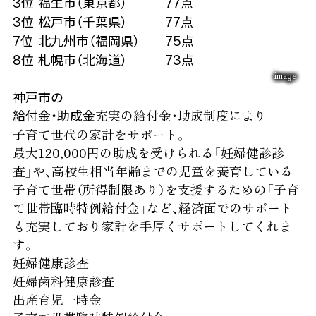
3位
福生市（東京都）
77点
3位
松戸市（千葉県）
77点
7位
北九州市（福岡県）
75点
8位
札幌市（北海道）
73点
image
神戸市の
充実の給付金・助成制度により
給付金・助成金
子育て世代の家計をサポート。
最大120,000円の助成を受けられる「妊婦健診診
査」や、高校生相当年齢までの児童を養育している
子育て世帯（所得制限あり）を支援するための「子育
て世帯臨時特例給付金」など、経済面でのサポート
も充実しており家計を手厚くサポートしてくれま
す。
妊婦健康診査
妊婦歯科健康診査
出産育児一時金