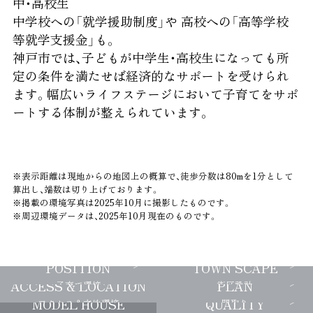
中・高校生
中学校への「就学援助制度」や
高校への「高等学校
等就学支援金」も。
神戸市では、子どもが中学生・高校生になっても所
定の条件を満たせば経済的なサポートを受けられ
ます。幅広いライフステージにおいて子育てをサポ
ートする体制が整えられています。
※表示距離は現地からの地図上の概算で、徒歩分数は80mを1分として
算出し、端数は切り上げております。
※掲載の環境写真は2025年10月に撮影したものです。
※周辺環境データは、2025年10月現在のものです。
POSITION
TOWN SCAPE
ACCESS & LOCATION
PLAN
子育て環境
街区設計
MODEL HOUSE
QUALITY
アクセス＆立地環境
間取り