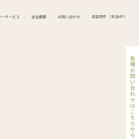
収益物件
（
本社HP
）
ターサービス
会社概要
お問い合わせ
各
種
お
問
い
合
わ
せ
は
こ
ち
ら
か
ら