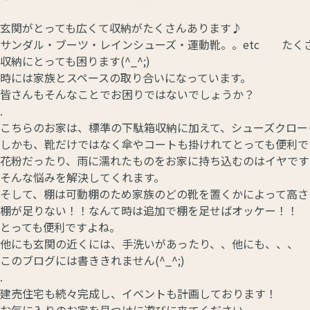
玄関がとっても広くて収納がたくさんあります♪
サンダル・ブーツ・レインシューズ・運動靴。。etc たく
収納にとっても困ります(^_^;)
時には家族とスペースの取り合いになっています。
皆さんもそんなことでお困りではないでしょうか？
.
こちらのお家は、標準の下駄箱収納に加えて、シューズクロークが
しかも、靴だけではなく傘やコートも掛けれてとっても便利で
花粉だったり、雨に濡れたものをお家に持ち込むのはイヤです
そんな悩みを解決してくれます。
そして、棚は可動棚のため家族のどの靴を置くかによって高さ
棚が足りない！！なんて時は追加で棚を足せばオッケー！！
とっても便利ですよね。
他にも玄関の近くには、手洗いがあったり、、他にも、、、
このブログには書ききれません(^_^;)
.
建売住宅も続々完成し、イベントも計画しております！
お気に入りのお家を見つけに遊びに来てください。