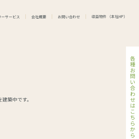
収益物件
（
本社HP
）
ターサービス
会社概要
お問い合わせ
各
種
お
問
い
合
わ
を建築中です。
せ
は
こ
ち
ら
か
ら