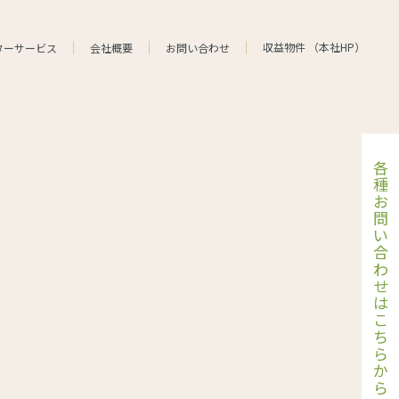
収益物件
（
本社HP
）
ターサービス
会社概要
お問い合わせ
各
種
お
問
い
合
わ
せ
は
こ
ち
ら
か
ら